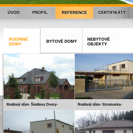
ÚVOD
PROFIL
REFERENCE
CERTIFIKÁTY
RODINNÉ
NEBYTOVÉ
BYTOVÉ DOMY
DOMY
OBJEKTY
Rodinný dům- Šindlovy Dvory-
Rodinný dům- Stromovka-
Novostavba
Novostavba